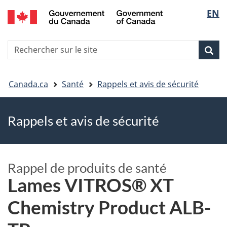
EN
Skip
Skip
Passer
Sélec
to
to
à
main
"About
la
de
R
content
government"
version
Rec
Recherche
s
la
HTML
le
simplifiée
Vous
langu
si
Canada.ca
Santé
Rappels et avis de sécurité
êtes
Rappels et avis de sécurité
ici
Rappel de produits de santé
Lames VITROS® XT
Chemistry Product ALB-