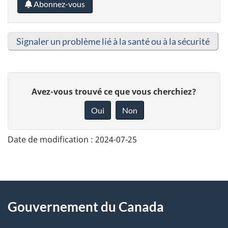
Abonnez-vous
Signaler un problème lié à la santé ou à la sécurité
D
Avez-vous trouvé ce que vous cherchiez?
o
Oui
Non
n
n
Date de modification :
2024-07-25
e
z
v
About
o
Gouvernement du Canada
this
t