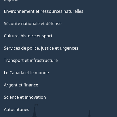
r
Environnement et ressources naturelles
c
e
Sécurité nationale et défense
t
Culture, histoire et sport
t
e
Services de police, justice et urgences
p
Transport et infrastructure
a
g
Le Canada et le monde
e
Argent et finance
Science et innovation
Autochtones