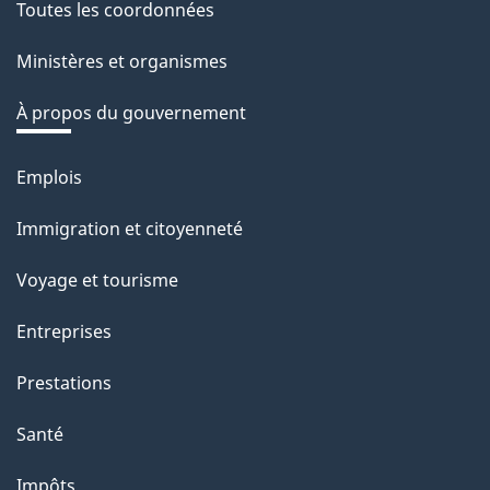
r
Toutes les coordonnées
site
e
Ministères et organismes
r
é
À propos du gouvernement
t
r
Emplois
Thèmes
o
et
Immigration et citoyenneté
a
sujets
c
Voyage et tourisme
t
Entreprises
i
o
Prestations
n
Santé
s
u
Impôts