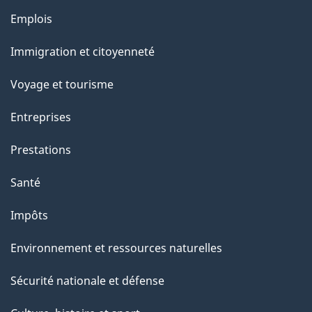
r
Emplois
Thèmes
o
et
Immigration et citoyenneté
a
sujets
c
Voyage et tourisme
t
Entreprises
i
o
Prestations
n
Santé
s
u
Impôts
r
Environnement et ressources naturelles
c
e
Sécurité nationale et défense
t