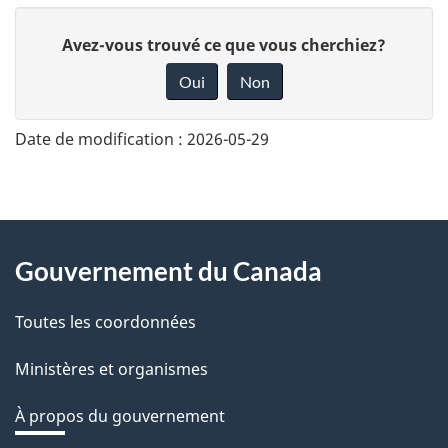
D
Avez-vous trouvé ce que vous cherchiez?
o
Oui
Non
n
n
Date de modification :
2026-05-29
e
z
v
About
o
Gouvernement du Canada
this
t
r
Toutes les coordonnées
site
e
Ministères et organismes
r
é
À propos du gouvernement
t