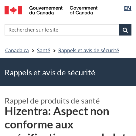
EN
Skip
Skip
Passer
Sélec
to
to
à
main
"About
la
de
R
content
government"
version
Rec
Recherche
s
la
HTML
le
simplifiée
Vous
langu
si
Canada.ca
Santé
Rappels et avis de sécurité
êtes
Rappels et avis de sécurité
ici
Rappel de produits de santé
Hizentra: Aspect non
conforme aux