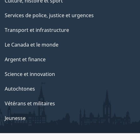
Culture, histoire et sport
t
e
Services de police, justice et urgences
p
Transport et infrastructure
a
g
Le Canada et le monde
e
Argent et finance
Science et innovation
Autochtones
Vétérans et militaires
Jeunesse