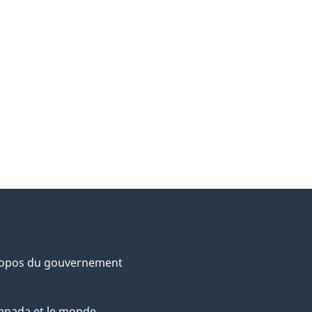
ropos du gouvernement
anada et le monde