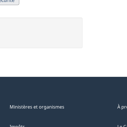
écurité
Ministères et organismes
À p
Impôts
Le C