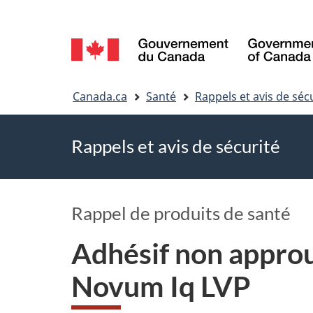
Sélection
de
Vous
la
Canada.ca
Santé
Rappels et avis de séc
êtes
langue
Rappels et avis de sécurité
ici
Rappel de produits de santé
Adhésif non appro
Novum Iq LVP