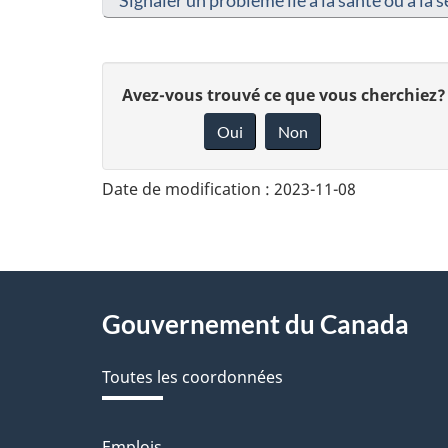
Signaler un problème lié à la santé ou à la s
D
Avez-vous trouvé ce que vous cherchiez?
Oui
Non
o
n
Date de modification :
2023-11-08
n
e
z
About
Gouvernement du Canada
v
this
o
Toutes les coordonnées
site
t
Emplois