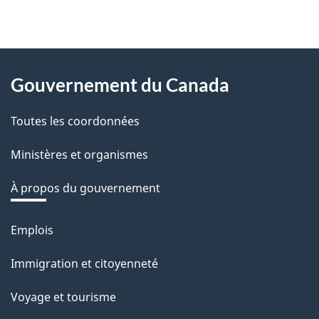
e
z
v
About
o
Gouvernement du Canada
this
t
r
Toutes les coordonnées
site
e
Ministères et organismes
r
é
À propos du gouvernement
t
r
Emplois
Thèmes
o
et
Immigration et citoyenneté
a
sujets
c
Voyage et tourisme