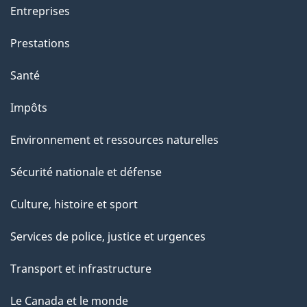
t
Entreprises
i
o
Prestations
n
Santé
s
u
Impôts
r
Environnement et ressources naturelles
c
e
Sécurité nationale et défense
t
Culture, histoire et sport
t
e
Services de police, justice et urgences
p
Transport et infrastructure
a
g
Le Canada et le monde