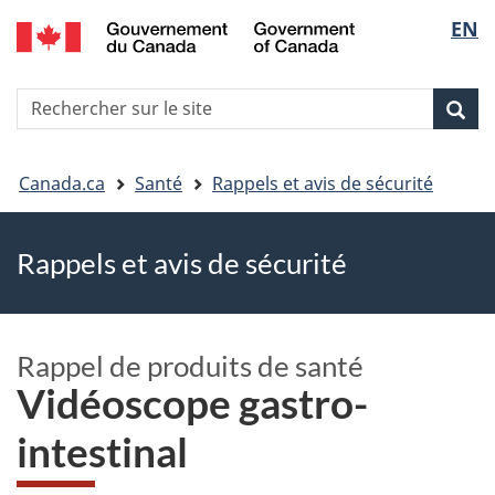
EN
Skip
Skip
Passer
Sélec
to
to
à
main
"About
la
de
R
content
government"
version
Rec
Recherche
s
la
HTML
le
simplifiée
Vous
langu
si
Canada.ca
Santé
Rappels et avis de sécurité
êtes
Rappels et avis de sécurité
ici
Rappel de produits de santé
Vidéoscope gastro-
intestinal