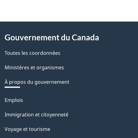
e
z
v
About
o
Gouvernement du Canada
this
t
r
Toutes les coordonnées
site
e
Ministères et organismes
r
é
À propos du gouvernement
t
r
Emplois
Thèmes
o
et
Immigration et citoyenneté
a
sujets
c
Voyage et tourisme