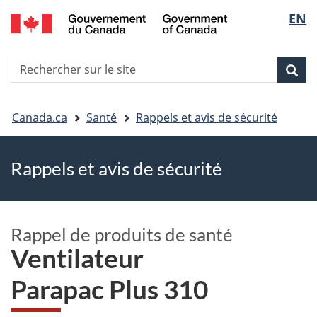
EN
Skip
Skip
Passer
Sélec
to
to
à
main
"About
la
de
R
content
government"
version
Rec
Recherche
s
la
HTML
le
simplifiée
Vous
langu
si
Canada.ca
Santé
Rappels et avis de sécurité
êtes
Rappels et avis de sécurité
ici
Rappel de produits de santé
Ventilateur
Parapac Plus 310