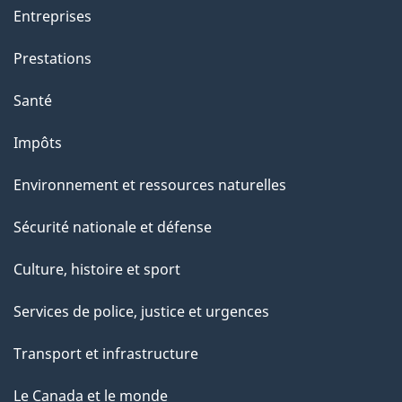
t
Entreprises
i
o
Prestations
n
Santé
s
u
Impôts
r
Environnement et ressources naturelles
c
e
Sécurité nationale et défense
t
Culture, histoire et sport
t
e
Services de police, justice et urgences
p
Transport et infrastructure
a
g
Le Canada et le monde