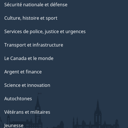
e
Sécurité nationale et défense
t
Culture, histoire et sport
t
e
Services de police, justice et urgences
p
Transport et infrastructure
a
g
Le Canada et le monde
e
Argent et finance
Science et innovation
Autochtones
Vétérans et militaires
Jeunesse