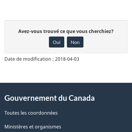
D
Avez-vous trouvé ce que vous cherchiez?
o
Oui
Non
n
n
Date de modification :
2018-04-03
e
z
v
About
o
Gouvernement du Canada
this
t
r
Toutes les coordonnées
site
e
Ministères et organismes
r