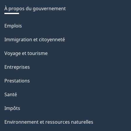
é
À propos du gouvernement
t
r
Emplois
Thèmes
o
et
Immigration et citoyenneté
a
sujets
c
Voyage et tourisme
t
Entreprises
i
o
Prestations
n
Santé
s
u
Impôts
r
Environnement et ressources naturelles
c