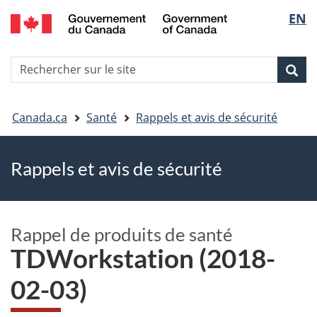
EN
Skip
Skip
Passer
Sélec
to
to
à
main
"About
la
de
R
content
government"
version
Rec
Recherche
s
la
HTML
le
simplifiée
Vous
langu
si
Canada.ca
Santé
Rappels et avis de sécurité
êtes
Rappels et avis de sécurité
ici
Rappel de produits de santé
TDWorkstation (2018-
02-03)