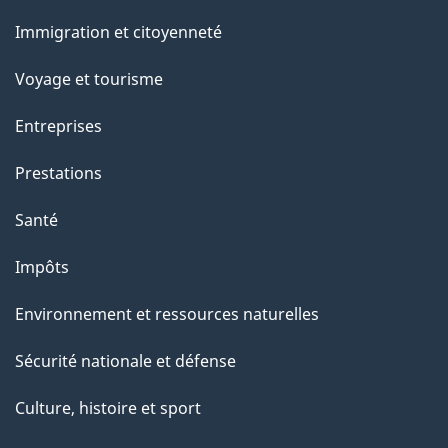
o
et
Immigration et citoyenneté
a
sujets
c
Voyage et tourisme
t
Entreprises
i
o
Prestations
n
Santé
s
u
Impôts
r
Environnement et ressources naturelles
c
e
Sécurité nationale et défense
t
Culture, histoire et sport
t