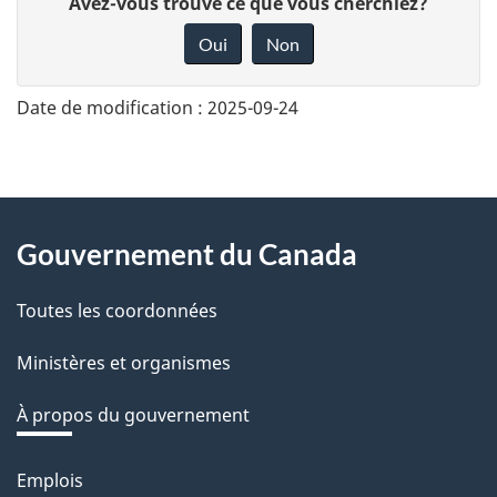
Avez-vous trouvé ce que vous cherchiez?
o
Oui
Non
n
n
Date de modification :
2025-09-24
e
z
v
About
o
Gouvernement du Canada
this
t
r
Toutes les coordonnées
site
e
Ministères et organismes
r
é
À propos du gouvernement
t
r
Emplois
Thèmes