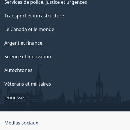
e
Services de police, justice et urgences
p
Transport et infrastructure
a
g
Le Canada et le monde
e
Argent et finance
Science et innovation
Autochtones
Vétérans et militaires
Jeunesse
Médias sociaux
À