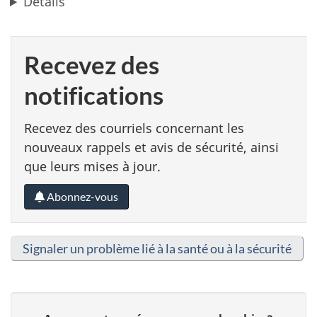
Détails
Recevez des
notifications
Recevez des courriels concernant les
nouveaux rappels et avis de sécurité, ainsi
que leurs mises à jour.
Abonnez-vous
Signaler un problème lié à la santé ou à la sécurité
D