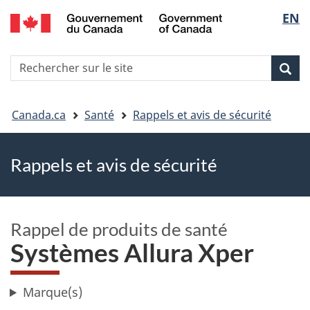
EN
Skip
Skip
Passer
Sélec
to
to
à
main
"About
la
de
R
content
government"
version
Rec
Recherche
s
la
HTML
le
simplifiée
Vous
langu
si
Canada.ca
Santé
Rappels et avis de sécurité
êtes
Rappels et avis de sécurité
ici
Rappel de produits de santé
Systèmes Allura Xper
Marque(s)