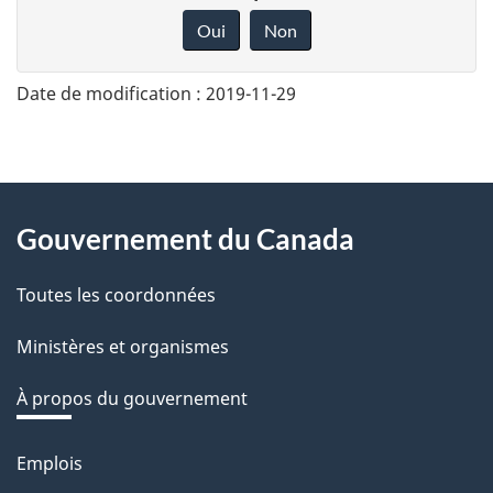
o
Oui
Non
n
n
Date de modification :
2019-11-29
e
z
v
About
o
Gouvernement du Canada
this
t
r
Toutes les coordonnées
site
e
Ministères et organismes
r
é
À propos du gouvernement
t
r
Emplois
Thèmes