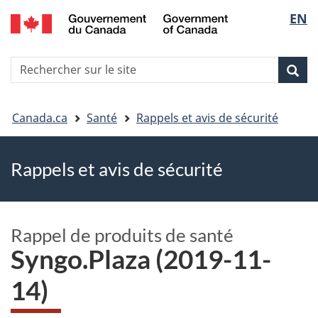
EN
Skip
Skip
Passer
Sélec
to
to
à
main
"About
la
de
R
content
government"
version
Rec
Recherche
s
la
HTML
le
simplifiée
Vous
langu
si
Canada.ca
Santé
Rappels et avis de sécurité
êtes
Rappels et avis de sécurité
ici
Rappel de produits de santé
Syngo.Plaza (2019-11-
14)