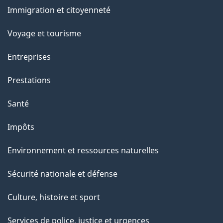
o
et
Immigration et citoyenneté
a
sujets
c
Voyage et tourisme
t
Entreprises
i
o
Prestations
n
Santé
s
u
Impôts
r
Environnement et ressources naturelles
c
e
Sécurité nationale et défense
t
Culture, histoire et sport
t
e
Services de police, justice et urgences