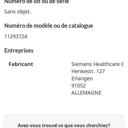
Numéro de lot ou de série
Sans objet.
Numéro de modèle ou de catalogue
11293724
Entreprises
Fabricant
Siemens Healthcare 
Henkestr. 127
Erlangen
91052
ALLEMAGNE
D
Avez-vous trouvé ce que vous cherchiez?