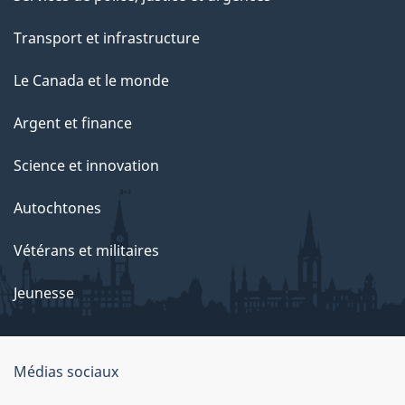
p
Transport et infrastructure
a
g
Le Canada et le monde
e
Argent et finance
Science et innovation
Autochtones
Vétérans et militaires
Jeunesse
Médias sociaux
À