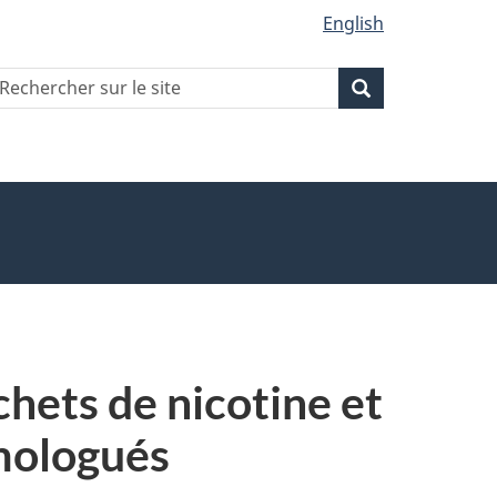
English
echercher
Recherche
Recherche
ur
ite
hets de nicotine et
omologués