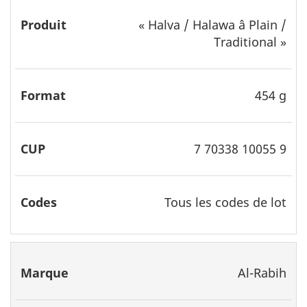
«
Halva / Halawa â Plain /
Traditional
»
454 g
7 70338 10055 9
Tous les codes de lot
Al-Rabih