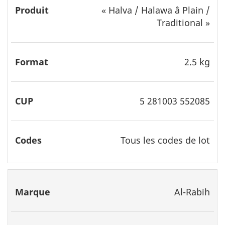
«
Halva / Halawa â Plain /
Traditional
»
2.5 kg
5 281003 552085
Tous les codes de lot
Al-Rabih