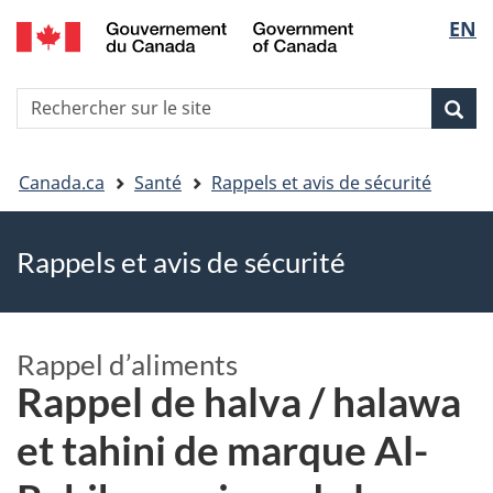
EN
Skip
Skip
Passer
Sélec
to
to
à
main
"About
la
de
R
content
government"
version
Rec
Recherche
s
la
HTML
le
simplifiée
Vous
langu
si
Canada.ca
Santé
Rappels et avis de sécurité
êtes
Rappels et avis de sécurité
ici
Rappel d’aliments
Rappel de halva / halawa
et tahini de marque Al-