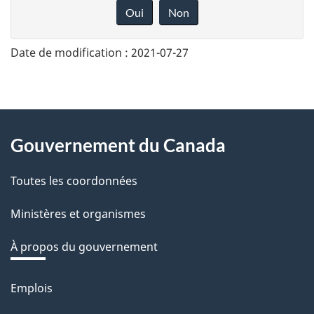
o
Oui
Non
n
n
Date de modification :
2021-07-27
e
z
v
About
o
Gouvernement du Canada
this
t
r
Toutes les coordonnées
site
e
Ministères et organismes
r
é
À propos du gouvernement
t
r
Emplois
Thèmes
o
et