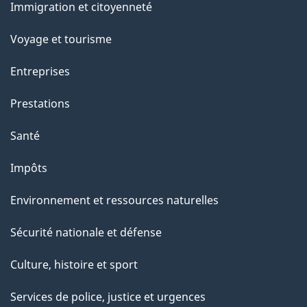
Immigration et citoyenneté
a
sujets
c
Voyage et tourisme
t
Entreprises
i
o
Prestations
n
Santé
s
u
Impôts
r
Environnement et ressources naturelles
c
e
Sécurité nationale et défense
t
Culture, histoire et sport
t
e
Services de police, justice et urgences