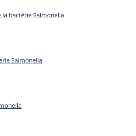
e la bactérie Salmonella
térie Salmonella
lmonella