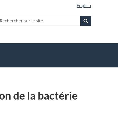
English
echercher
Recherche
Recherche
ur
ite
on de la bactérie