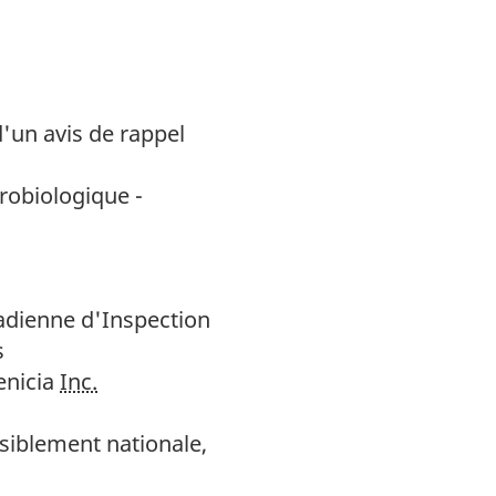
d'un avis de rappel
robiologique -
dienne d'Inspection
s
enicia
Inc.
siblement nationale,