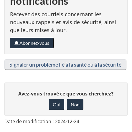
notifications
Recevez des courriels concernant les
nouveaux rappels et avis de sécurité, ainsi
que leurs mises à jour.
Abonnez-vous
Signaler un problème lié à la santé ou à la sécurité
D
Avez-vous trouvé ce que vous cherchiez?
o
Oui
Non
n
n
Date de modification :
2024-12-24
e