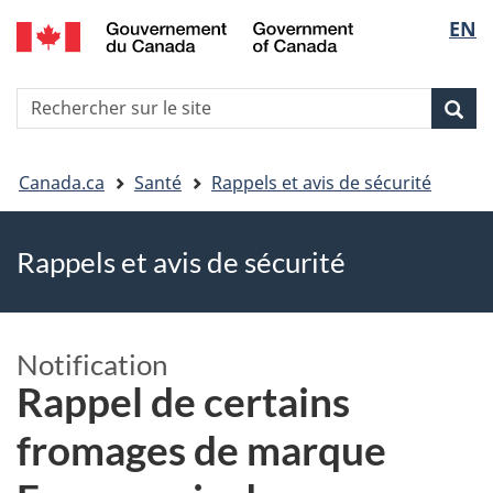
EN
Skip
Skip
Passer
Sélec
to
to
à
main
"About
la
de
R
content
government"
version
Rec
Recherche
s
la
HTML
le
simplifiée
Vous
langu
si
Canada.ca
Santé
Rappels et avis de sécurité
êtes
Rappels et avis de sécurité
ici
Notification
Rappel de certains
fromages de marque