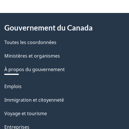
z
v
About
o
Gouvernement du Canada
this
t
r
Toutes les coordonnées
site
e
Ministères et organismes
r
é
À propos du gouvernement
t
r
Emplois
Thèmes
o
et
Immigration et citoyenneté
a
sujets
c
Voyage et tourisme
t
Entreprises