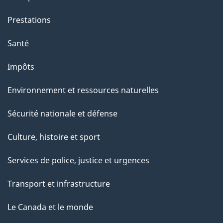
i
o
Prestations
n
Santé
s
u
Impôts
r
Environnement et ressources naturelles
c
e
Sécurité nationale et défense
t
Culture, histoire et sport
t
e
Services de police, justice et urgences
p
Transport et infrastructure
a
g
Le Canada et le monde
e