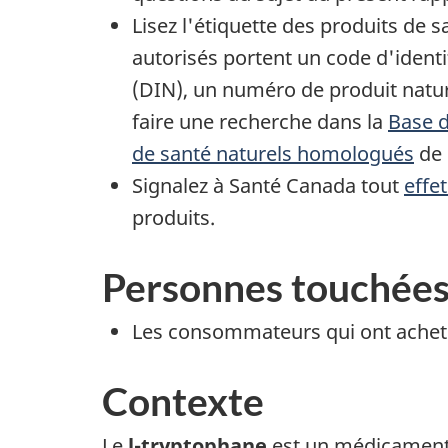
Lisez l'étiquette des produits de 
autorisés portent un code d'ident
(DIN), un numéro de produit nat
faire une recherche dans la
Base d
de santé naturels homologués
de 
Signalez à Santé Canada tout
effe
produits.
Personnes touchée
Les consommateurs qui ont acheté 
Contexte
Le
l-tryptophane
est un médicament 