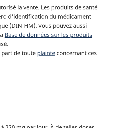
torisé la vente. Les produits de santé
méro d'identification du médicament
que (DIN-HM). Vous pouvez aussi
la
Base de données sur les produits
isé.
i part de toute
plainte
concernant ces
220 mg par jour. À de telles doses,