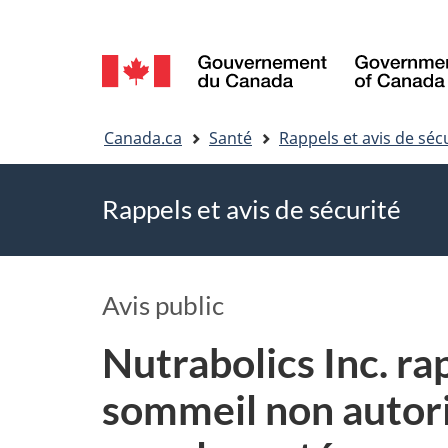
Sélection
de
Vous
la
Canada.ca
Santé
Rappels et avis de séc
êtes
langue
Rappels et avis de sécurité
ici
Avis public
Nutrabolics Inc. ra
sommeil non autori