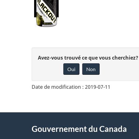
D
Avez-vous trouvé ce que vous cherchiez?
Oui
Non
o
n
Date de modification :
2019-07-11
n
e
z
About
Gouvernement du Canada
v
this