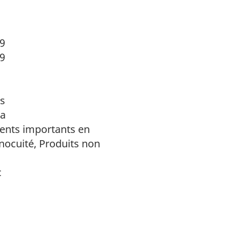
19
19
s
da
nts importants en
nocuité, Produits non
c