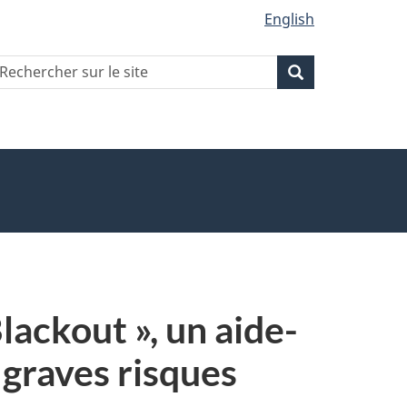
English
echercher
Recherche
Recherche
ur
ite
lackout », un aide-
 graves risques