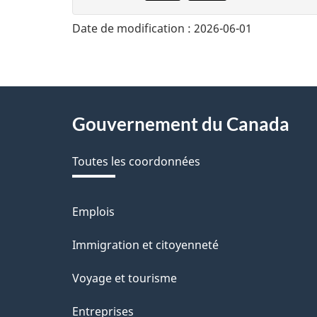
n
Date de modification :
2026-06-01
n
e
z
About
Gouvernement du Canada
v
this
o
Toutes les coordonnées
site
t
r
Emplois
Thèmes
et
e
Immigration et citoyenneté
sujets
r
Voyage et tourisme
é
Entreprises