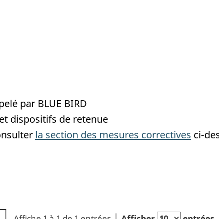
ppelé par BLUE BIRD
et dispositifs de retenue
onsulter
la section des mesures correctives
ci-de
Affiche 1 à 1 de 1 entrées
Afficher
entrées