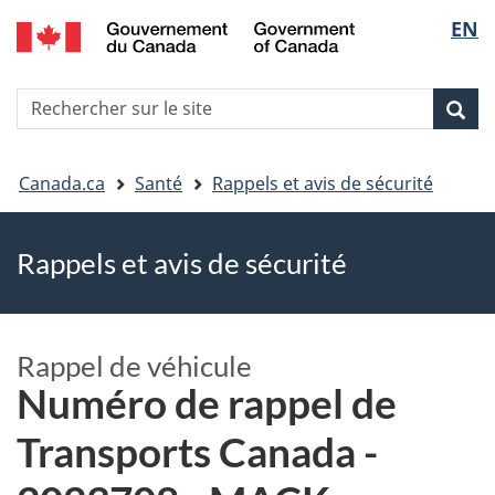
EN
Skip
Skip
Passer
Sélec
to
to
à
main
"About
la
de
R
content
government"
version
Rec
Recherche
s
la
HTML
le
simplifiée
Vous
langu
si
Canada.ca
Santé
Rappels et avis de sécurité
êtes
Rappels et avis de sécurité
ici
Rappel de véhicule
Numéro de rappel de
Transports Canada -