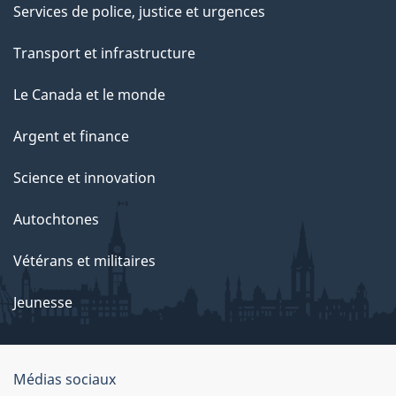
e
Services de police, justice et urgences
p
Transport et infrastructure
a
g
Le Canada et le monde
e
Argent et finance
Science et innovation
Autochtones
Vétérans et militaires
Jeunesse
Médias sociaux