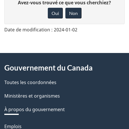
D
Avez-vous trouvé ce que vous cherchiez?
o
Oui
Non
n
n
Date de modification :
2024-01-02
e
z
v
About
o
Gouvernement du Canada
this
t
r
Toutes les coordonnées
site
e
Ministères et organismes
r
é
À propos du gouvernement
t
r
Emplois
Thèmes