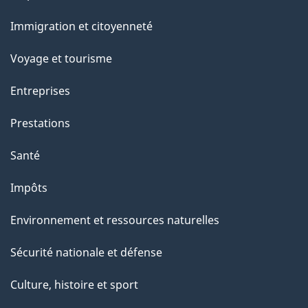
o
et
Immigration et citoyenneté
a
sujets
c
Voyage et tourisme
t
Entreprises
i
o
Prestations
n
Santé
s
u
Impôts
r
Environnement et ressources naturelles
c
e
Sécurité nationale et défense
t
Culture, histoire et sport
t