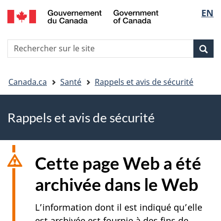
EN
Skip
Skip
Passer
Sélec
to
to
à
main
"About
la
de
R
content
government"
version
Rec
Recherche
s
la
HTML
le
simplifiée
Vous
langu
si
Canada.ca
Santé
Rappels et avis de sécurité
êtes
Rappels et avis de sécurité
ici
Cette page Web a été
archivée dans le Web
L’information dont il est indiqué qu’elle
est archivée est fournie à des fins de