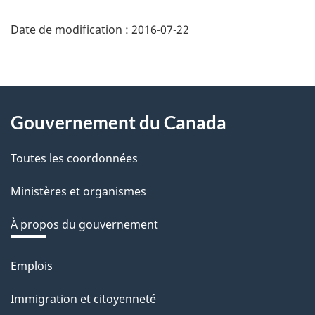
Date de modification :
2016-07-22
About
Gouvernement du Canada
this
Toutes les coordonnées
site
Ministères et organismes
À propos du gouvernement
Emplois
Thèmes
et
Immigration et citoyenneté
sujets