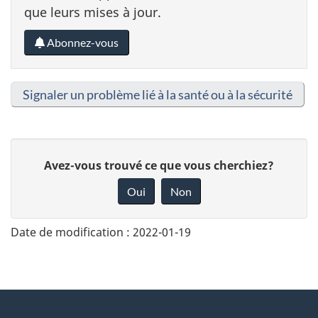
que leurs mises à jour.
Abonnez-vous
Signaler un problème lié à la santé ou à la sécurité
D
Avez-vous trouvé ce que vous cherchiez?
o
Oui
Non
n
n
Date de modification :
2022-01-19
e
z
v
About
o