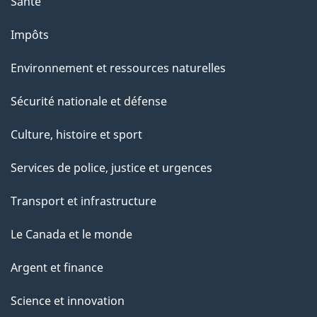
Santé
s
u
Impôts
r
Environnement et ressources naturelles
c
e
Sécurité nationale et défense
t
Culture, histoire et sport
t
e
Services de police, justice et urgences
p
Transport et infrastructure
a
g
Le Canada et le monde
e
Argent et finance
Science et innovation