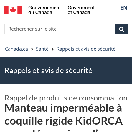
EN
Skip
Skip
Passer
Sélec
to
to
à
main
"About
la
de
R
content
government"
version
Rec
Recherche
s
la
HTML
le
simplifiée
Vous
langu
si
Canada.ca
Santé
Rappels et avis de sécurité
êtes
Rappels et avis de sécurité
ici
Rappel de produits de consommation
Manteau imperméable à
coquille rigide KidORCA