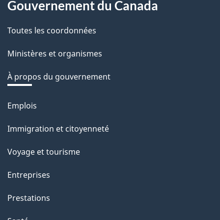
Gouvernement du Canada
this
t
r
Toutes les coordonnées
site
e
Ministères et organismes
r
é
À propos du gouvernement
t
r
Emplois
Thèmes
o
et
Immigration et citoyenneté
a
sujets
c
Voyage et tourisme
t
Entreprises
i
o
Prestations
n