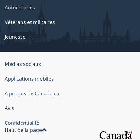
Autochtones
Vétérans et militaires
Jeunesse
Médias sociaux
À
Applications mobiles
propos
À propos de Canada.ca
de
ce
Avis
site
Confidentialité
Haut de la page