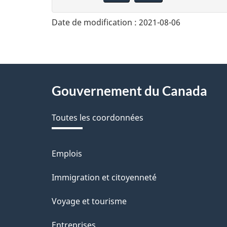
n
Date de modification :
2021-08-06
n
e
z
About
Gouvernement du Canada
v
this
o
Toutes les coordonnées
site
t
r
Emplois
Thèmes
et
e
Immigration et citoyenneté
sujets
r
Voyage et tourisme
é
Entreprises