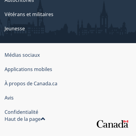
Autochtones
Vétérans et militaires
Jeunesse
Médias sociaux
À
Applications mobiles
propos
À propos de Canada.ca
de
ce
Avis
site
Confidentialité
Haut de la page