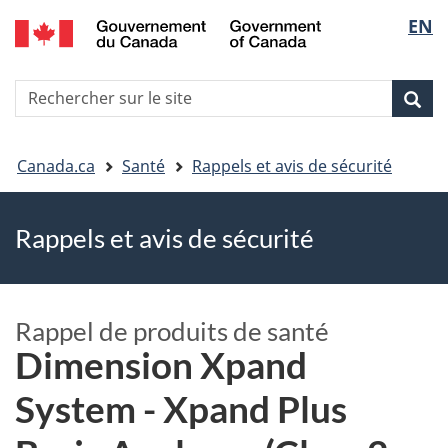
EN
Skip
Skip
Passer
Sélec
to
to
à
main
"About
la
de
R
content
government"
version
Rec
Recherche
s
la
HTML
le
simplifiée
Vous
langu
si
Canada.ca
Santé
Rappels et avis de sécurité
êtes
Rappels et avis de sécurité
ici
Rappel de produits de santé
Dimension Xpand
System - Xpand Plus