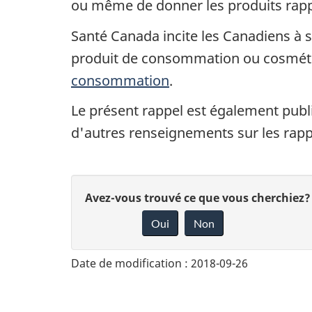
ou même de donner les produits rap
Santé Canada incite les Canadiens à si
produit de consommation ou cosméti
consommation
.
Le présent rappel est également publ
d'autres renseignements sur les rap
D
Avez-vous trouvé ce que vous cherchiez?
Oui
Non
o
n
Date de modification :
2018-09-26
n
e