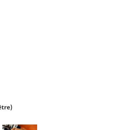
être)