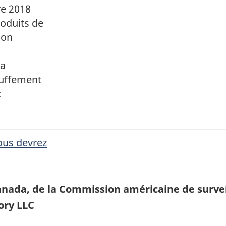
e 2018
oduits de
ion
da
ouffement
c
ous devrez
anada, de la Commission américaine de survei
ory LLC