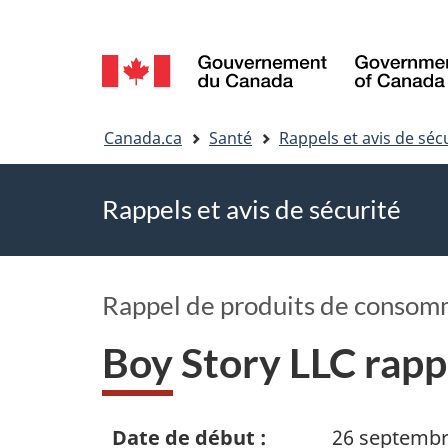
Sélection
de
Vous
la
Canada.ca
Santé
Rappels et avis de séc
êtes
langue
Rappels et avis de sécurité
ici
Rappel de produits de consom
Boy Story LLC rapp
Date de début :
26 septembr