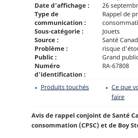
Date d’affichage :
26 septembr
Type de
Rappel de pr
communication :
consommat
Sous-catégorie :
Jouets
Source :
Santé Cana
Problème :
risque d'ét
Public :
Grand publi
Numéro
RA-67808
d’identification :
Produits touchés
Ce que v
faire
Avis de rappel conjoint de Santé C
consommation (CPSC) et de Boy St