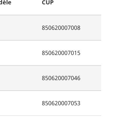
dèle
CUP
850620007008
850620007015
850620007046
850620007053