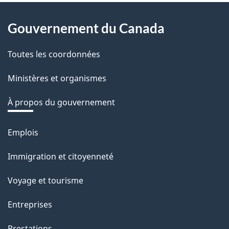
v
About
o
Gouvernement du Canada
this
t
r
Toutes les coordonnées
site
e
Ministères et organismes
r
é
À propos du gouvernement
t
r
Emplois
Thèmes
o
et
Immigration et citoyenneté
a
sujets
c
Voyage et tourisme
t
Entreprises
i
o
Prestations