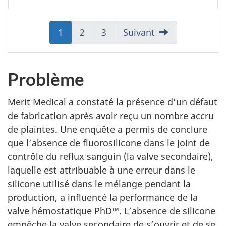
Aller
1
Aller
2
Aller
3
Suivant
à:
à:
à:
Page
Page
Page
Problème
Merit Medical a constaté la présence d’un défaut
de fabrication après avoir reçu un nombre accru
de plaintes. Une enquête a permis de conclure
que l’absence de fluorosilicone dans le joint de
contrôle du reflux sanguin (la valve secondaire),
laquelle est attribuable à une erreur dans le
silicone utilisé dans le mélange pendant la
production, a influencé la performance de la
valve hémostatique PhD™. L’absence de silicone
empêche la valve secondaire de s’ouvrir et de se