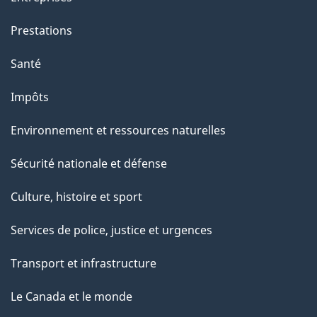
i
o
Prestations
n
Santé
s
u
Impôts
r
Environnement et ressources naturelles
c
e
Sécurité nationale et défense
t
Culture, histoire et sport
t
e
Services de police, justice et urgences
p
Transport et infrastructure
a
g
Le Canada et le monde
e