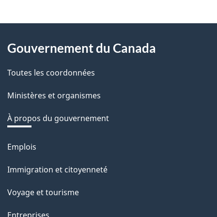
z
v
About
o
Gouvernement du Canada
this
t
r
Toutes les coordonnées
site
e
Ministères et organismes
r
é
À propos du gouvernement
t
r
Emplois
Thèmes
o
et
Immigration et citoyenneté
a
sujets
c
Voyage et tourisme
t
Entreprises