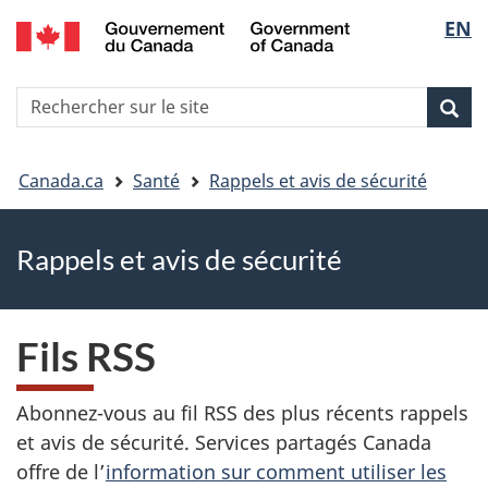
EN
Skip
Skip
Passer
Sélec
to
to
à
main
"About
la
de
R
content
government"
version
Rec
Recherche
s
la
HTML
le
simplifiée
Vous
langu
si
Canada.ca
Santé
Rappels et avis de sécurité
êtes
Rappels et avis de sécurité
ici
Fils RSS
Abonnez-vous au fil RSS des plus récents rappels
et avis de sécurité. Services partagés Canada
offre de l’
information sur comment utiliser les