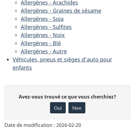
Allergènes - Arachides
Allergènes - Graines de sésame
Allergènes - Soja
Allergènes - Sulfites
Allergènes - Noix
Allergènes - Blé
Allergènes - Autre
Véhicules, pneus et sièges d'auto pour
enfants
D
Avez-vous trouvé ce que vous cherchiez?
o
Oui
Non
n
n
Date de modification :
2026-02-20
e