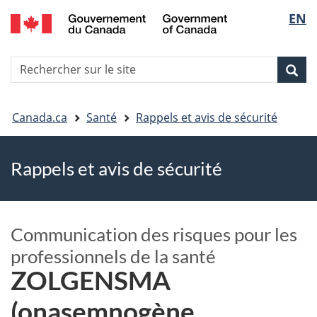
EN
Skip
Skip
Passer
Sélec
to
to
à
main
"About
la
de
R
content
government"
version
Rec
Recherche
s
la
HTML
le
simplifiée
Vous
langu
si
Canada.ca
Santé
Rappels et avis de sécurité
êtes
Rappels et avis de sécurité
ici
Communication des risques pour les
professionnels de la santé
ZOLGENSMA
(onasemnogène