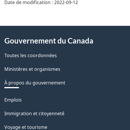
Date de modification :
2022-09-12
About
Gouvernement du Canada
this
Toutes les coordonnées
site
Ministères et organismes
À propos du gouvernement
Emplois
Thèmes
et
Immigration et citoyenneté
sujets
Voyage et tourisme