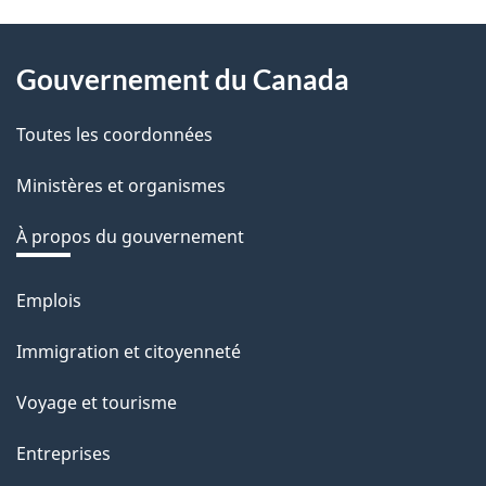
v
About
o
Gouvernement du Canada
this
t
r
Toutes les coordonnées
site
e
Ministères et organismes
r
é
À propos du gouvernement
t
r
Emplois
Thèmes
o
et
Immigration et citoyenneté
a
sujets
c
Voyage et tourisme
t
Entreprises
i