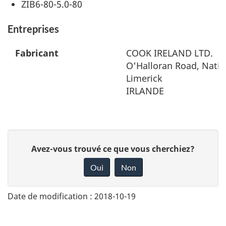
ZIB6-80-5.0-80
Entreprises
Fabricant
COOK IRELAND LTD.
O'Halloran Road, Natio
Limerick
IRLANDE
D
Avez-vous trouvé ce que vous cherchiez?
o
Oui
Non
n
n
Date de modification :
2018-10-19
e
z