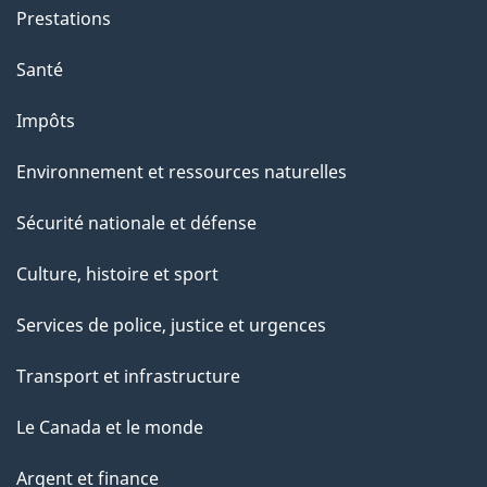
o
Prestations
n
Santé
s
u
Impôts
r
Environnement et ressources naturelles
c
e
Sécurité nationale et défense
t
Culture, histoire et sport
t
e
Services de police, justice et urgences
p
Transport et infrastructure
a
g
Le Canada et le monde
e
Argent et finance