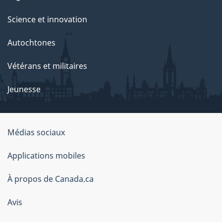
Science et innovation
Autochtones
Vétérans et militaires
Jeunesse
Médias sociaux
À
Applications mobiles
propos
À propos de Canada.ca
de
ce
Avis