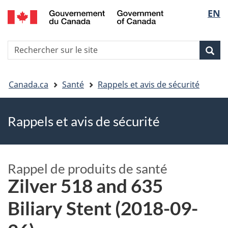
EN
Skip
Skip
Passer
Sélec
to
to
à
main
"About
la
de
R
content
government"
version
Rec
Recherche
s
la
HTML
le
simplifiée
Vous
langu
si
Canada.ca
Santé
Rappels et avis de sécurité
êtes
Rappels et avis de sécurité
ici
Rappel de produits de santé
Zilver 518 and 635
Biliary Stent (2018-09-