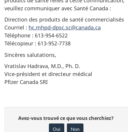
produits de santé reliés à cette communication,
veuillez communiquer avec Santé Canada :
Direction des produits de santé commercialisés
Courriel :
hc.mhpd-dpsc.sc@canada.ca
Téléphone : 613-954-6522
Télécopieur : 613-952-7738
Sincères salutations,
Vratislav Hadrava, M.D., Ph. D.
Vice-président et directeur médical
Pfizer Canada SRI
D
Avez-vous trouvé ce que vous cherchiez?
o
Oui
Non