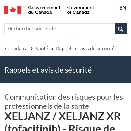
EN
Skip
Skip
Passer
Sélec
to
to
à
main
"About
la
de
R
content
government"
version
Rec
Recherche
s
la
HTML
le
simplifiée
Vous
langu
si
Canada.ca
Santé
Rappels et avis de sécurité
êtes
Rappels et avis de sécurité
ici
Communication des risques pour les
professionnels de la santé
XELJANZ / XELJANZ XR
(tofacitinib) - Risque de