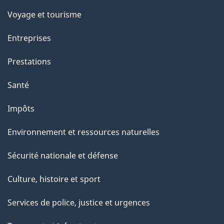
c
Voyage et tourisme
t
Entreprises
i
o
Prestations
n
Santé
s
u
Impôts
r
Environnement et ressources naturelles
c
e
Sécurité nationale et défense
t
Culture, histoire et sport
t
e
Services de police, justice et urgences
p