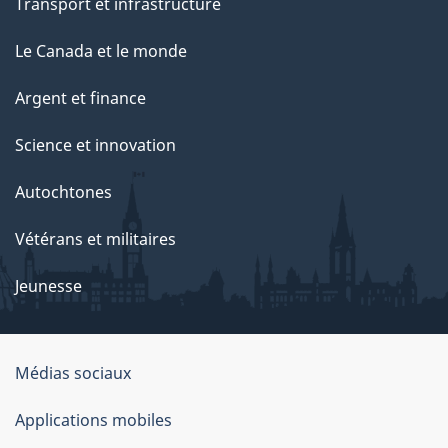
Transport et infrastructure
a
g
Le Canada et le monde
e
Argent et finance
Science et innovation
Autochtones
Vétérans et militaires
Jeunesse
Médias sociaux
À
Applications mobiles
propos