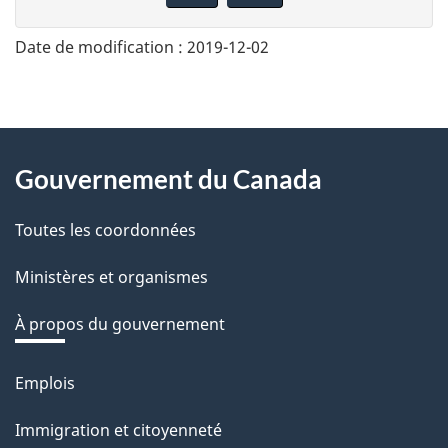
n
n
Date de modification :
2019-12-02
e
z
v
About
o
Gouvernement du Canada
this
t
r
Toutes les coordonnées
site
e
Ministères et organismes
r
é
À propos du gouvernement
t
r
Emplois
Thèmes
o
et
Immigration et citoyenneté
a
sujets