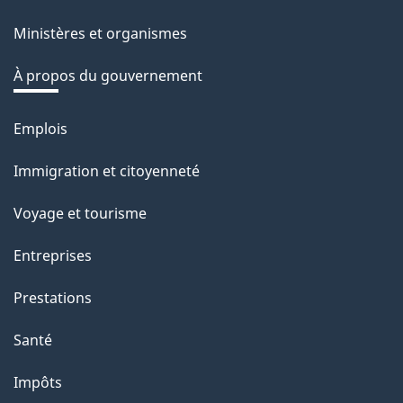
site
e
Ministères et organismes
r
é
À propos du gouvernement
t
r
Emplois
Thèmes
o
et
Immigration et citoyenneté
a
sujets
c
Voyage et tourisme
t
Entreprises
i
o
Prestations
n
Santé
s
u
Impôts