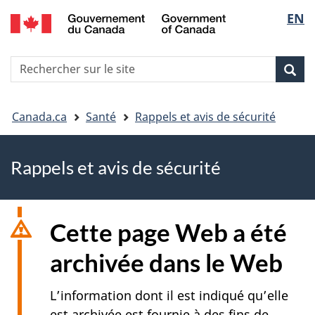
EN
Skip
Skip
Passer
Sélec
to
to
à
main
"About
la
de
R
content
government"
version
Rec
Recherche
s
la
HTML
le
simplifiée
Vous
langu
si
Canada.ca
Santé
Rappels et avis de sécurité
êtes
Rappels et avis de sécurité
ici
Cette page Web a été
archivée dans le Web
L’information dont il est indiqué qu’elle
est archivée est fournie à des fins de