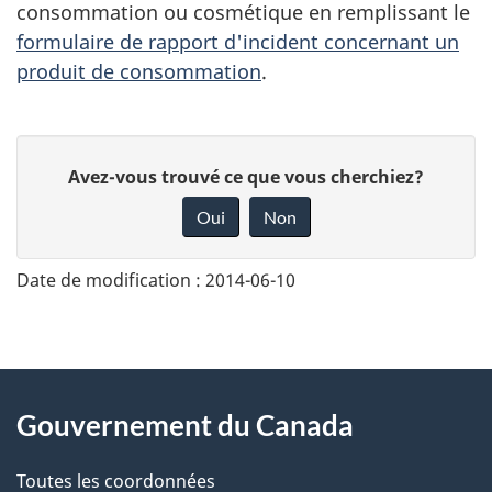
consommation ou cosmétique en remplissant le
formulaire de rapport d'incident concernant un
produit de consommation
.
D
Avez-vous trouvé ce que vous cherchiez?
o
Oui
Non
n
n
Date de modification :
2014-06-10
e
z
v
About
o
Gouvernement du Canada
this
t
r
Toutes les coordonnées