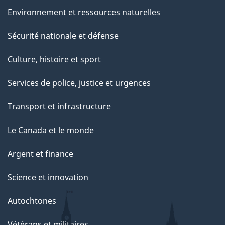
r
Environnement et ressources naturelles
c
e
Sécurité nationale et défense
t
Culture, histoire et sport
t
e
Services de police, justice et urgences
p
Transport et infrastructure
a
g
Le Canada et le monde
e
Argent et finance
Science et innovation
Autochtones
Vétérans et militaires