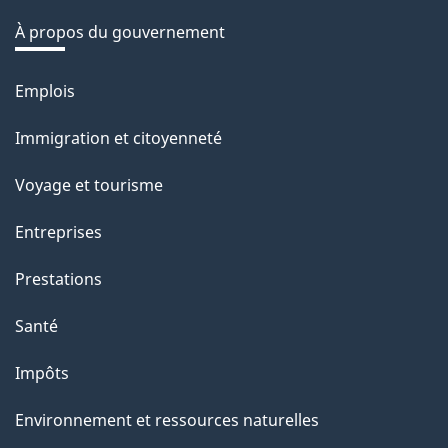
é
À propos du gouvernement
t
r
Emplois
Thèmes
o
et
Immigration et citoyenneté
a
sujets
c
Voyage et tourisme
t
Entreprises
i
o
Prestations
n
Santé
s
u
Impôts
r
Environnement et ressources naturelles
c