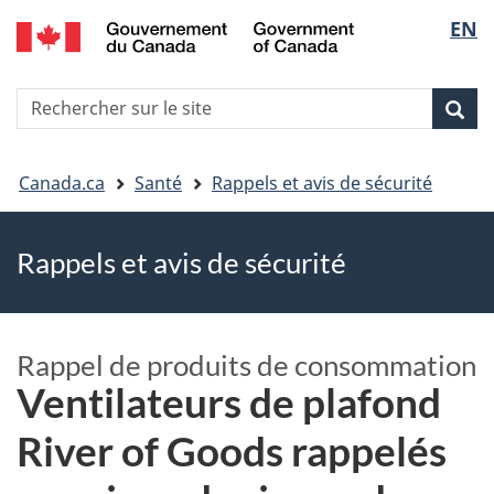
EN
Skip
Skip
Passer
Sélec
to
to
à
main
"About
la
de
R
content
government"
version
Rec
Recherche
s
la
HTML
le
simplifiée
Vous
langu
si
Canada.ca
Santé
Rappels et avis de sécurité
êtes
Rappels et avis de sécurité
ici
Rappel de produits de consommation
Ventilateurs de plafond
River of Goods rappelés