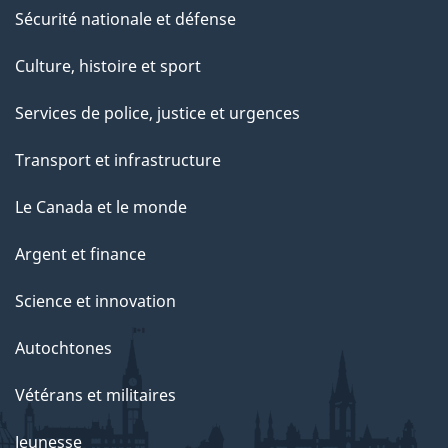
e
Sécurité nationale et défense
t
Culture, histoire et sport
t
e
Services de police, justice et urgences
p
Transport et infrastructure
a
g
Le Canada et le monde
e
Argent et finance
Science et innovation
Autochtones
Vétérans et militaires
Jeunesse