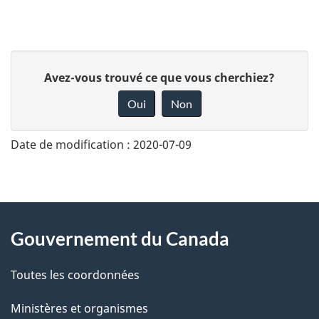
D
Avez-vous trouvé ce que vous cherchiez?
o
Oui
Non
n
n
Date de modification :
2020-07-09
e
z
v
About
o
Gouvernement du Canada
this
t
r
Toutes les coordonnées
site
e
Ministères et organismes
r