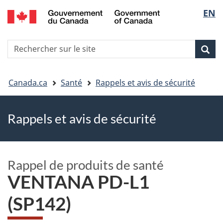
EN
Skip
Skip
Passer
Sélec
to
to
à
main
"About
la
de
R
content
government"
version
Rec
Recherche
s
la
HTML
le
simplifiée
Vous
langu
si
Canada.ca
Santé
Rappels et avis de sécurité
êtes
Rappels et avis de sécurité
ici
Rappel de produits de santé
VENTANA PD-L1
(SP142)