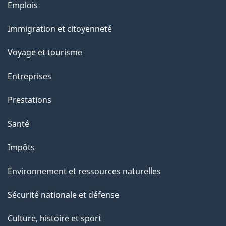
r
Emplois
Thèmes
o
et
Immigration et citoyenneté
a
sujets
c
Voyage et tourisme
t
Entreprises
i
o
Prestations
n
Santé
s
u
Impôts
r
Environnement et ressources naturelles
c
e
Sécurité nationale et défense
t
Culture, histoire et sport
t