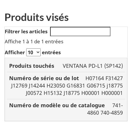
Produits visés
Filtrer les articles
Affiche 1 à 1 de 1 entrées
Afficher
entrées
Numéro
VENTANA PD-L1 (SP142)
de série
Numéro de
H07164 F31427
Produits
ou de
modèle ou de
J12769 J14244 H23050 G16831 G06715 j18775
touchés
lot
catalogue
J00572 H15132 J18775 H00001 H000001
741-
4860 740-4859