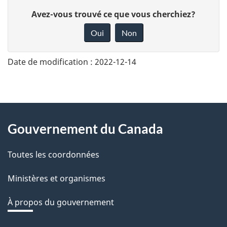
D
Avez-vous trouvé ce que vous cherchiez?
o
Oui
Non
n
n
Date de modification :
2022-12-14
e
z
v
About
o
Gouvernement du Canada
this
t
r
Toutes les coordonnées
site
e
Ministères et organismes
r
é
À propos du gouvernement
t