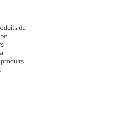
oduits de
ion
rs
da
 produits
c