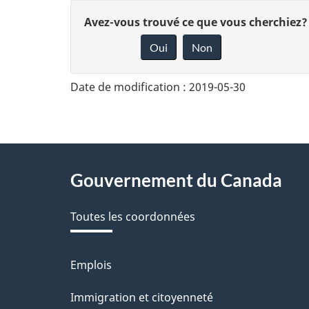
D
Avez-vous trouvé ce que vous cherchiez?
Oui
Non
o
n
Date de modification :
2019-05-30
n
e
z
About
Gouvernement du Canada
v
this
o
Toutes les coordonnées
site
t
r
Emplois
Thèmes
et
e
Immigration et citoyenneté