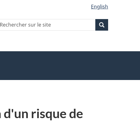
English
echercher
Recherche
Recherche
ur
ite
 d'un risque de