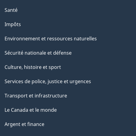
n
Santé
s
u
Impôts
r
Environnement et ressources naturelles
c
e
Sécurité nationale et défense
t
Culture, histoire et sport
t
e
Services de police, justice et urgences
p
Transport et infrastructure
a
g
Le Canada et le monde
e
Argent et finance