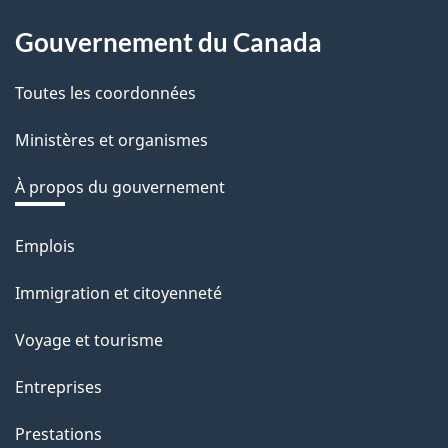
About
o
Gouvernement du Canada
this
t
r
Toutes les coordonnées
site
e
Ministères et organismes
r
é
À propos du gouvernement
t
r
Emplois
Thèmes
o
et
Immigration et citoyenneté
a
sujets
c
Voyage et tourisme
t
Entreprises
i
o
Prestations