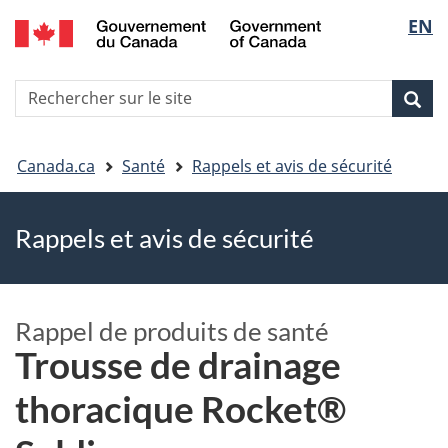
EN
Skip
Skip
Passer
Sélec
to
to
à
main
"About
la
de
R
content
government"
version
Rec
Recherche
s
la
HTML
le
simplifiée
Vous
langu
si
Canada.ca
Santé
Rappels et avis de sécurité
êtes
Rappels et avis de sécurité
ici
Rappel de produits de santé
Trousse de drainage
thoracique Rocket®