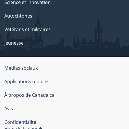
Science et innovation
Autochtones
Vétérans et militaires
Jeunesse
Médias sociaux
À
Applications mobiles
propos
À propos de Canada.ca
de
ce
Avis
site
Confidentialité
Haut de la page