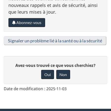
nouveaux rappels et avis de sécurité, ainsi
que leurs mises à jour.
Abonnez-vous
Signaler un problème lié à la santé ou à la sécurité
D
Avez-vous trouvé ce que vous cherchiez?
o
Oui
Non
n
n
Date de modification :
2025-11-03
e
z
v