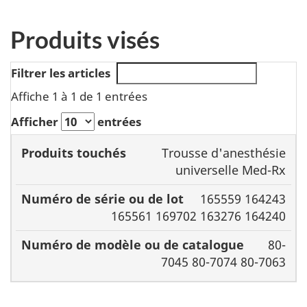
Produits visés
Filtrer les articles
Affiche 1 à 1 de 1 entrées
Afficher
entrées
Numéro
Trousse d'anesthésie
de série
Numéro de
universelle Med-Rx
Produits
ou de
modèle ou de
165559 164243
touchés
lot
catalogue
165561 169702 163276 164240
80-
7045 80-7074 80-7063