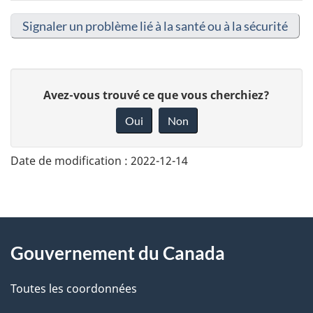
Signaler un problème lié à la santé ou à la sécurité
D
Avez-vous trouvé ce que vous cherchiez?
o
Oui
Non
n
n
Date de modification :
2022-12-14
e
z
v
About
o
Gouvernement du Canada
this
t
r
Toutes les coordonnées
site
e