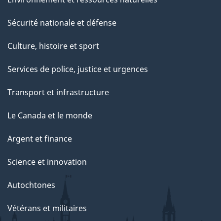
c
e
Sécurité nationale et défense
t
Culture, histoire et sport
t
e
Services de police, justice et urgences
p
Transport et infrastructure
a
g
Le Canada et le monde
e
Argent et finance
Science et innovation
Autochtones
Vétérans et militaires