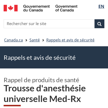
EN
Skip
Skip
Passer
Sélec
to
to
à
main
"About
la
de
R
content
government"
version
Rec
Recherche
s
la
HTML
le
simplifiée
Vous
langu
si
Canada.ca
Santé
Rappels et avis de sécurité
êtes
Rappels et avis de sécurité
ici
Rappel de produits de santé
Trousse d'anesthésie
universelle Med-Rx