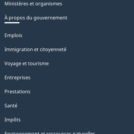
Ministères et organismes
r
é
À propos du gouvernement
t
r
Emplois
Thèmes
o
et
Immigration et citoyenneté
a
sujets
c
Voyage et tourisme
t
Entreprises
i
o
Prestations
n
Santé
s
u
Impôts
r
Environnement et ressources naturelles