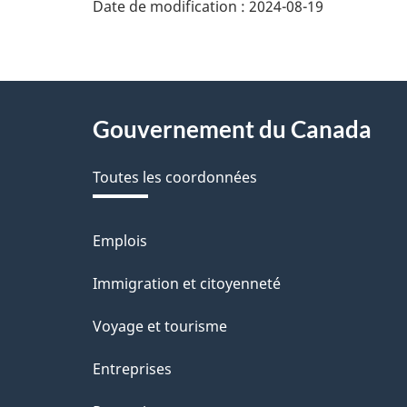
Date de modification :
2024-08-19
n
e
z
About
Gouvernement du Canada
v
this
o
Toutes les coordonnées
site
t
r
Emplois
Thèmes
et
e
Immigration et citoyenneté
sujets
r
Voyage et tourisme
é
Entreprises
t