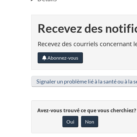
Recevez des notifi
Recevez des courriels concernant le
Abonnez-vous
Signaler un problème lié à la santé ou à la s
D
Avez-vous trouvé ce que vous cherchiez?
Oui
Non
o
n