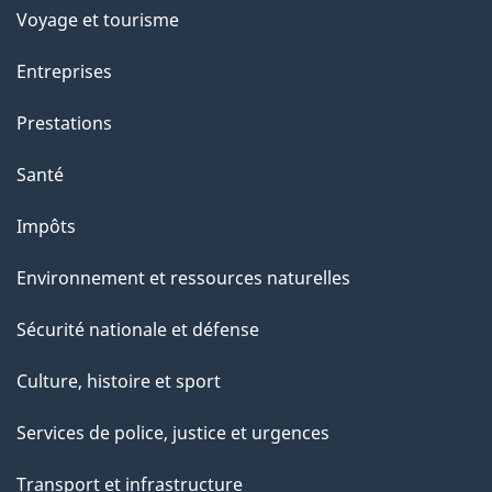
c
Voyage et tourisme
t
Entreprises
i
o
Prestations
n
Santé
s
u
Impôts
r
Environnement et ressources naturelles
c
e
Sécurité nationale et défense
t
Culture, histoire et sport
t
e
Services de police, justice et urgences
p
Transport et infrastructure