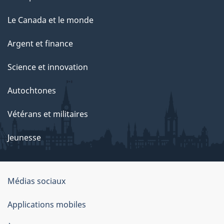
a
g
Le Canada et le monde
e
Argent et finance
Science et innovation
Autochtones
Vétérans et militaires
Jeunesse
Médias sociaux
À
Applications mobiles
propos