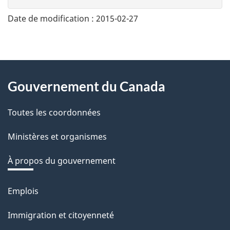
n
n
Date de modification :
2015-02-27
e
z
v
About
o
Gouvernement du Canada
this
t
r
Toutes les coordonnées
site
e
Ministères et organismes
r
é
À propos du gouvernement
t
r
Emplois
Thèmes
o
et
Immigration et citoyenneté
a
sujets