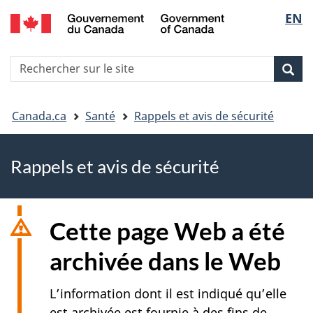
EN
Skip
Skip
Passer
Sélec
to
to
à
main
"About
la
de
R
content
government"
version
Rec
Recherche
s
la
HTML
le
simplifiée
Vous
langu
si
Canada.ca
Santé
Rappels et avis de sécurité
êtes
Rappels et avis de sécurité
ici
Cette page Web a été
archivée dans le Web
L’information dont il est indiqué qu’elle
est archivée est fournie à des fins de