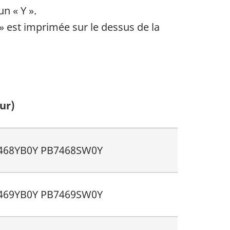
n « Y ».
 » est imprimée sur le dessus de la
ur)
468YB0Y PB7468SW0Y
469YB0Y PB7469SW0Y