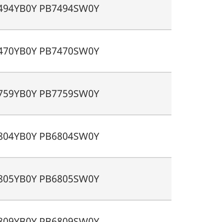
494YB0Y PB7494SW0Y
470YB0Y PB7470SW0Y
759YB0Y PB7759SW0Y
804YB0Y PB6804SW0Y
805YB0Y PB6805SW0Y
809YB0Y PB6809SW0Y