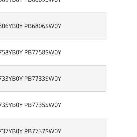
806YB0Y PB6806SW0Y
758YB0Y PB7758SW0Y
733YB0Y PB7733SW0Y
735YB0Y PB7735SW0Y
737YB0Y PB7737SW0Y