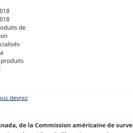
2018
2018
oduits de
ion
cialisés
da
 produits
c
ous devrez
anada, de la Commission américaine de survei