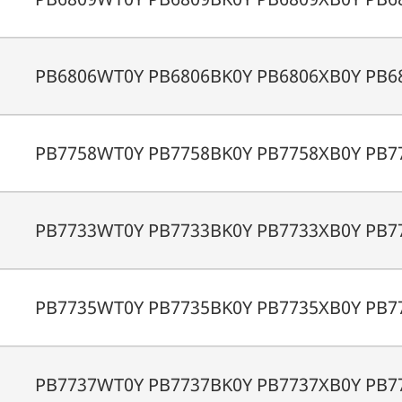
PB6806WT0Y PB6806BK0Y PB6806XB0Y PB6
PB7758WT0Y PB7758BK0Y PB7758XB0Y PB7
PB7733WT0Y PB7733BK0Y PB7733XB0Y PB7
PB7735WT0Y PB7735BK0Y PB7735XB0Y PB7
PB7737WT0Y PB7737BK0Y PB7737XB0Y PB7