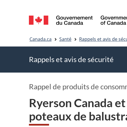
Sélection
de
Vous
la
Canada.ca
Santé
Rappels et avis de séc
êtes
langue
Rappels et avis de sécurité
ici
Rappel de produits de consom
Ryerson Canada et V
poteaux de balustr