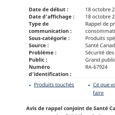
Date de début :
18 octobre 
Date d’affichage :
18 octobre 
Type de
Rappel de pr
communication :
consommat
Sous-catégorie :
Produits spé
Source :
Santé Cana
Problème :
Sécurité des
Public :
Grand publi
Numéro
RA-67924
d’identification :
Produits touchés
Ce que v
faire
Avis de rappel conjoint de Santé C