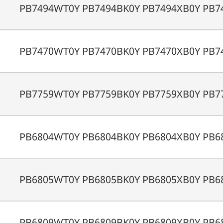
PB7494WT0Y PB7494BK0Y PB7494XB0Y PB7
PB7470WT0Y PB7470BK0Y PB7470XB0Y PB7
PB7759WT0Y PB7759BK0Y PB7759XB0Y PB7
PB6804WT0Y PB6804BK0Y PB6804XB0Y PB6
PB6805WT0Y PB6805BK0Y PB6805XB0Y PB6
PB6809WT0Y PB6809BK0Y PB6809XB0Y PB6