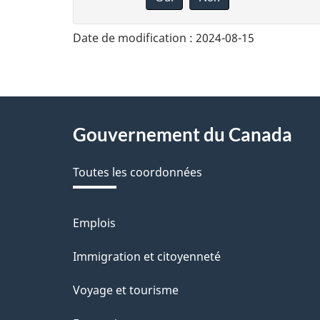
o
n
Date de modification :
2024-08-15
n
e
z
About
Gouvernement du Canada
v
this
o
Toutes les coordonnées
site
t
r
Emplois
Thèmes
et
e
Immigration et citoyenneté
sujets
r
Voyage et tourisme
é