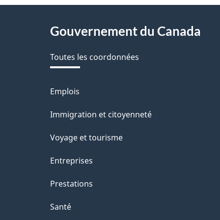
About
Gouvernement du Canada
this
Toutes les coordonnées
site
Emplois
Thèmes
et
Immigration et citoyenneté
sujets
Voyage et tourisme
Entreprises
Prestations
Santé