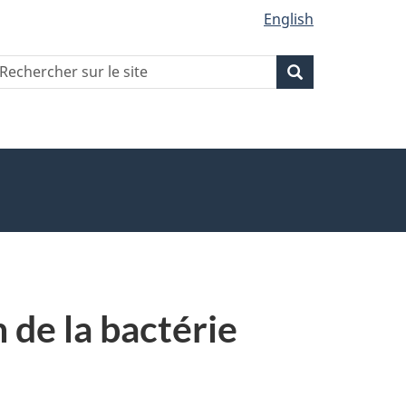
English
echercher
Recherche
Recherche
ur
ite
 de la bactérie