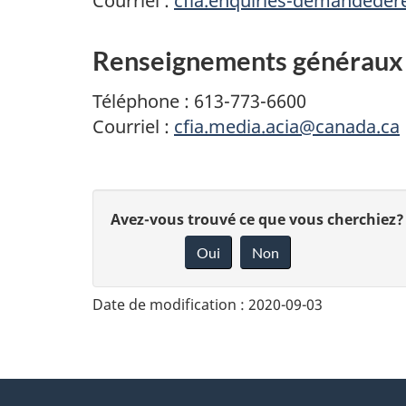
Courriel :
cfia.enquiries-demandede
Renseignements généraux 
Téléphone : 613-773-6600
Courriel :
cfia.media.acia@canada.ca
D
Avez-vous trouvé ce que vous cherchiez?
Oui
Non
o
n
Date de modification :
2020-09-03
n
e
z