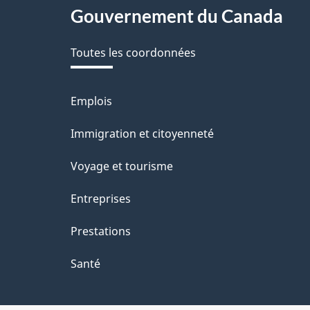
About
Gouvernement du Canada
v
this
o
Toutes les coordonnées
site
t
r
Emplois
Thèmes
et
e
Immigration et citoyenneté
sujets
r
Voyage et tourisme
é
Entreprises
t
Prestations
r
o
Santé
a