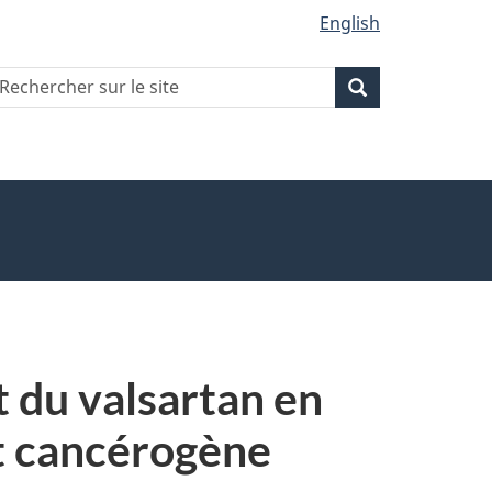
English
echercher
Recherche
Recherche
ur
ite
 du valsartan en
t cancérogène