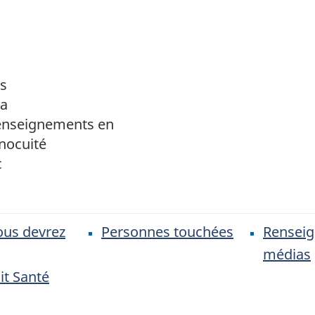
s
da
enseignements en
nocuité
c
ous devrez
Personnes touchées
Rensei
médias
it Santé