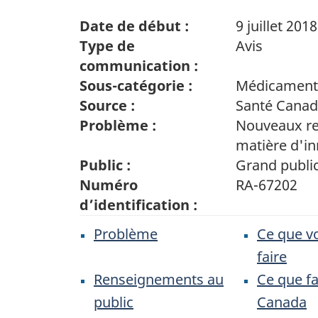
Date de début :
9 juillet 2018
Type de
Avis
communication :
Sous-catégorie :
Médicament
Source :
Santé Cana
Problème :
Nouveaux r
matière d'in
Public :
Grand publi
Numéro
RA-67202
d’identification :
Problème
Ce que v
faire
Renseignements au
Ce que fa
public
Canada