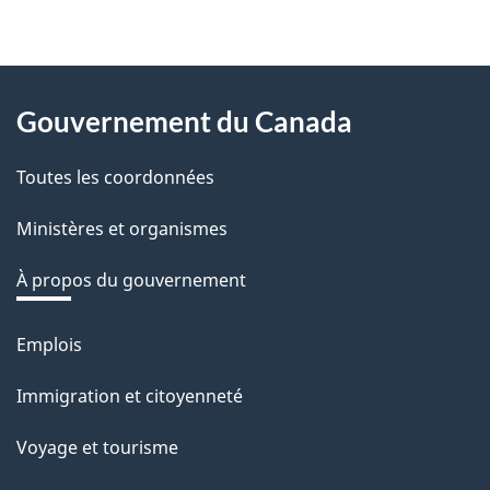
About
Gouvernement du Canada
this
Toutes les coordonnées
site
Ministères et organismes
À propos du gouvernement
Emplois
Thèmes
et
Immigration et citoyenneté
sujets
Voyage et tourisme