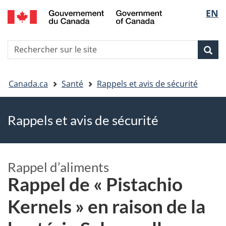
EN
Skip
Skip
Passer
Sélec
to
to
à
main
"About
la
de
R
content
government"
version
Rec
Recherche
s
la
HTML
le
simplifiée
Vous
langu
si
Canada.ca
Santé
Rappels et avis de sécurité
êtes
Rappels et avis de sécurité
ici
Rappel d’aliments
Rappel de « Pistachio
Kernels » en raison de la