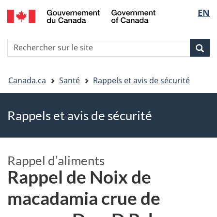
EN
Skip
Skip
Passer
Sélec
to
to
à
main
"About
la
de
R
content
government"
version
Rec
Recherche
s
la
HTML
le
simplifiée
Vous
langu
si
Canada.ca
Santé
Rappels et avis de sécurité
êtes
Rappels et avis de sécurité
ici
Rappel d’aliments
Rappel de Noix de
macadamia crue de