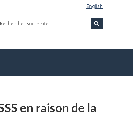
English
echercher
Recherche
Recherche
ur
ite
SS en raison de la