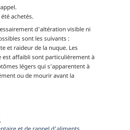
rappel.
 été achetés.
ssairement d'altération visible ni
ibles sont les suivants :
e et raideur de la nuque. Les
st affaibli sont particulièrement à
ptômes légers qui s’apparentent à
urément ou de mourir avant la
x
entaire et de rappel d'aliments