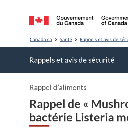
Sélection
de
Vous
la
Canada.ca
Santé
Rappels et avis de séc
êtes
langue
Rappels et avis de sécurité
ici
Rappel d’aliments
Rappel de « Mushro
bactérie Listeria