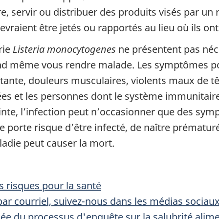
, servir ou distribuer des produits visés par un 
vraient être jetés ou rapportés au lieu où ils ont
rie
Listeria monocytogenes
ne présentent pas néce
d même vous rendre malade. Les symptômes poss
ante, douleurs musculaires, violents maux de têt
s et les personnes dont le système immunitaire e
inte, l’infection peut n’occasionner que des sym
lle porte risque d’être infecté, de naître prémat
ladie peut causer la mort.
 risques pour la santé
ar courriel, suivez-nous dans les médias sociau
llée du processus d'enquête sur la salubrité alim