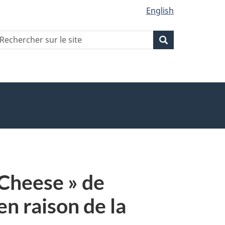
English
echercher
Recherche
Recherche
ur
ite
Cheese » de
 raison de la