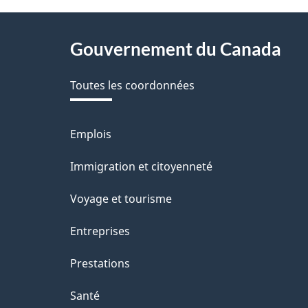
About
Gouvernement du Canada
this
Toutes les coordonnées
site
Emplois
Thèmes
et
Immigration et citoyenneté
sujets
Voyage et tourisme
Entreprises
Prestations
Santé