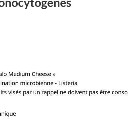
 monocytogenes
alo Medium Cheese »
nation microbienne - Listeria
ts visés par un rappel ne doivent pas être conso
nnique