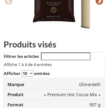
Produits visés
Filtrer les articles
Affiche 1 à 4 de 4 entrées
Afficher
entrées
Ghirardelli
Marque
Produit
Format
C
« Premium Hot Cocoa Mix »
907 g