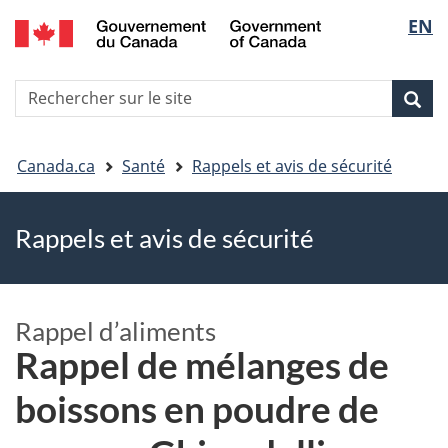
EN
Skip
Skip
Passer
Sélec
to
to
à
main
"About
la
de
R
content
government"
version
Rec
Recherche
s
la
HTML
le
simplifiée
Vous
langu
si
Canada.ca
Santé
Rappels et avis de sécurité
êtes
Rappels et avis de sécurité
ici
Rappel d’aliments
Rappel de mélanges de
boissons en poudre de