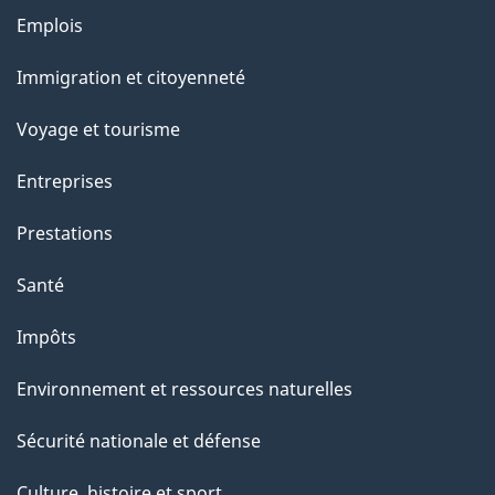
Emplois
Thèmes
et
Immigration et citoyenneté
sujets
Voyage et tourisme
Entreprises
Prestations
Santé
Impôts
Environnement et ressources naturelles
Sécurité nationale et défense
Culture, histoire et sport