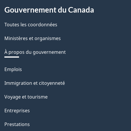
About
Gouvernement du Canada
this
Toutes les coordonnées
site
Ministères et organismes
À propos du gouvernement
Emplois
Thèmes
et
Immigration et citoyenneté
sujets
Voyage et tourisme
Entreprises
Prestations