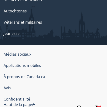
Autochtones
Vétérans et militaires
Jeunesse
Médias sociaux
À
Applications mobiles
propos
À propos de Canada.ca
de
ce
Avis
site
Confidentialité
Haut de la page