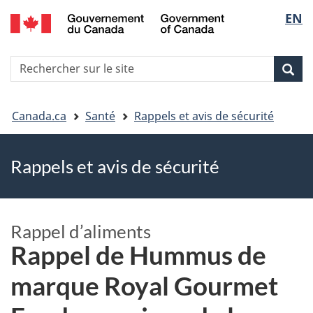
EN
Skip
Skip
Passer
Sélec
to
to
à
main
"About
la
de
R
content
government"
version
Rec
Recherche
s
la
HTML
le
simplifiée
Vous
langu
si
Canada.ca
Santé
Rappels et avis de sécurité
êtes
Rappels et avis de sécurité
ici
Rappel d’aliments
Rappel de Hummus de
marque Royal Gourmet