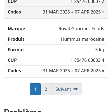
1 85476 00007 2
31 MAR 2025 « 07 APR 2025 »
Royal Gourmet Foods
Hummus marocaine
5 kg
1 85476 00003 4
31 MAR 2025 « 07 APR 2025 »
Aller
1
Aller
2
Suivant
à:
à:
Page
Page
Problème