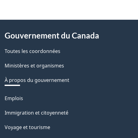
About
Gouvernement du Canada
this
Toutes les coordonnées
site
Ministères et organismes
À propos du gouvernement
Emplois
Thèmes
et
Immigration et citoyenneté
sujets
Voyage et tourisme