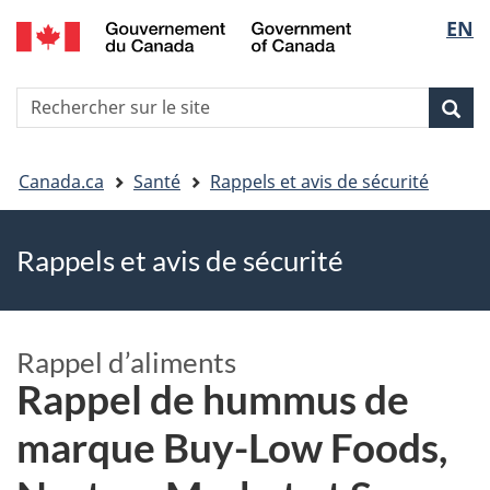
EN
Skip
Skip
Passer
Sélec
to
to
à
main
"About
la
de
R
content
government"
version
Rec
Recherche
s
la
HTML
le
simplifiée
Vous
langu
si
Canada.ca
Santé
Rappels et avis de sécurité
êtes
Rappels et avis de sécurité
ici
Rappel d’aliments
Rappel de hummus de
marque Buy-Low Foods,