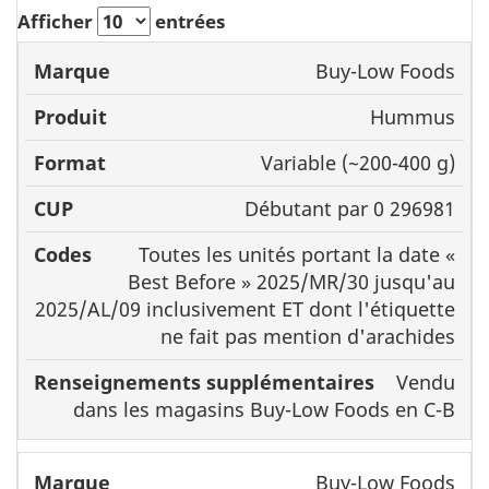
Afficher
entrées
Buy-Low Foods
Marque
Produit
Format
C
Hummus
Variable (~200-400 g)
Débutant par 0 296981
Toutes les unités portant la date «
Best Before » 2025/MR/30 jusqu'au
2025/AL/09 inclusivement ET dont l'étiquette
ne fait pas mention d'arachides
Vendu
dans les magasins Buy-Low Foods en C-B
Buy-Low Foods