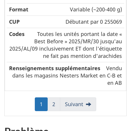
Variable (~200-400 g)
Débutant par 0 255069
Toutes les unités portant la date «
Best Before » 2025/MR/30 jusqu'au
2025/AL/09 inclusivement ET dont l'étiquette
ne fait pas mention d'arachides
Vendu
dans les magasins Nesters Market en C-B et
en AB
Aller
1
Aller
2
Suivant
à:
à:
Page
Page