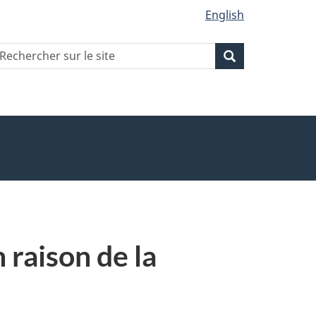
English
echercher
Recherche
Recherche
ur
ite
raison de la