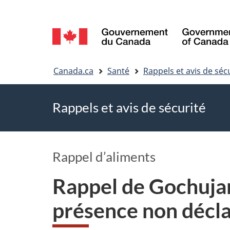
Sélection
de
Vous
la
Canada.ca
Santé
Rappels et avis de séc
êtes
langue
Rappels et avis de sécurité
ici
Rappel d’aliments
Rappel de Gochujan
présence non décla