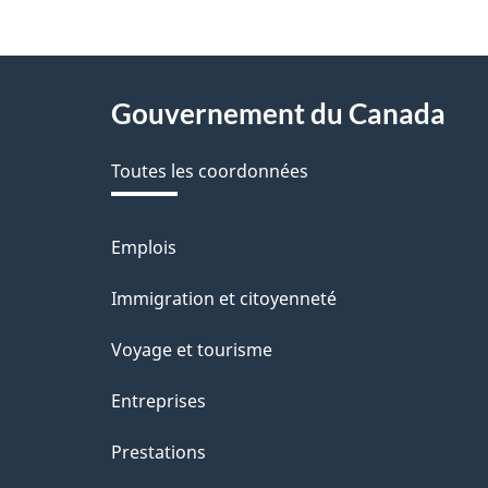
About
Gouvernement du Canada
this
Toutes les coordonnées
site
Emplois
Thèmes
et
Immigration et citoyenneté
sujets
Voyage et tourisme
Entreprises
Prestations