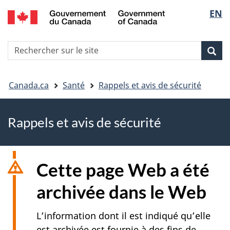
EN
Skip
Skip
Passer
Sélec
to
to
à
main
"About
la
de
R
content
government"
version
Rec
Recherche
s
la
HTML
le
simplifiée
Vous
langu
si
Canada.ca
Santé
Rappels et avis de sécurité
êtes
Rappels et avis de sécurité
ici
Cette page Web a été
archivée dans le Web
L’information dont il est indiqué qu’elle
est archivée est fournie à des fins de