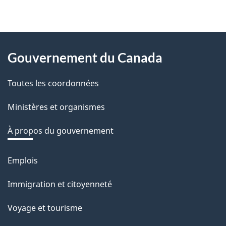
About
Gouvernement du Canada
this
Toutes les coordonnées
site
Ministères et organismes
À propos du gouvernement
Emplois
Thèmes
et
Immigration et citoyenneté
sujets
Voyage et tourisme