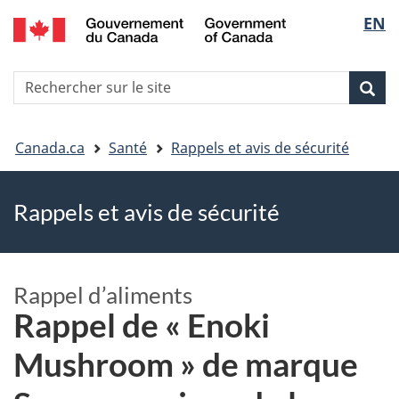
EN
Skip
Skip
Passer
Sélec
to
to
à
main
"About
la
de
R
content
government"
version
Rec
Recherche
s
la
HTML
le
simplifiée
Vous
langu
si
Canada.ca
Santé
Rappels et avis de sécurité
êtes
Rappels et avis de sécurité
ici
Rappel d’aliments
Rappel de « Enoki
Mushroom » de marque