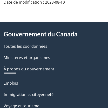
n
Date de modification :
2023-08-10
e
z
v
About
o
Gouvernement du Canada
this
t
r
Toutes les coordonnées
site
e
Ministères et organismes
r
é
À propos du gouvernement
t
r
Emplois
Thèmes
o
et
Immigration et citoyenneté
a
sujets
c
Voyage et tourisme