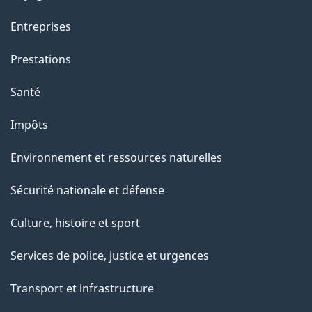
t
Entreprises
i
o
Prestations
n
Santé
s
u
Impôts
r
Environnement et ressources naturelles
c
e
Sécurité nationale et défense
t
Culture, histoire et sport
t
e
Services de police, justice et urgences
p
Transport et infrastructure
a