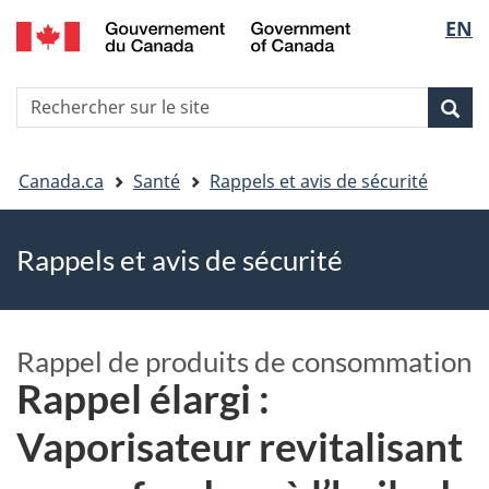
EN
Skip
Skip
Passer
Sélec
to
to
à
main
"About
la
de
R
content
government"
version
Rec
Recherche
s
la
HTML
le
simplifiée
Vous
langu
si
Canada.ca
Santé
Rappels et avis de sécurité
êtes
Rappels et avis de sécurité
ici
Rappel de produits de consommation
Rappel élargi :
Vaporisateur revitalisant