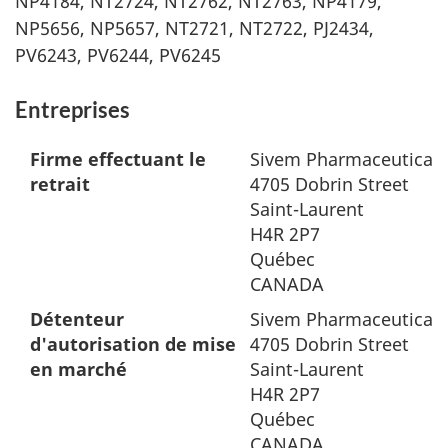
NP4184, NT2724, NT2762, NT2763, NP4179,
NP5656, NP5657, NT2721, NT2722, PJ2434,
PV6243, PV6244, PV6245
Entreprises
Firme effectuant le
Sivem Pharmaceuticals
retrait
4705 Dobrin Street
Saint-Laurent
H4R 2P7
Québec
CANADA
Détenteur
Sivem Pharmaceuticals
d'autorisation de mise
4705 Dobrin Street
en marché
Saint-Laurent
H4R 2P7
Québec
CANADA