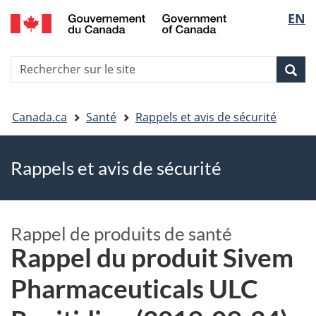
EN
Skip
Skip
Passer
Sélec
to
to
à
main
"About
la
de
R
content
government"
version
Rec
Recherche
s
la
HTML
le
simplifiée
Vous
langu
si
Canada.ca
Santé
Rappels et avis de sécurité
êtes
Rappels et avis de sécurité
ici
Rappel de produits de santé
Rappel du produit Sivem
Pharmaceuticals ULC