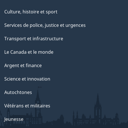
t
Culture, histoire et sport
t
e
Services de police, justice et urgences
p
Transport et infrastructure
a
g
Le Canada et le monde
e
Argent et finance
Science et innovation
Autochtones
Vétérans et militaires
Jeunesse