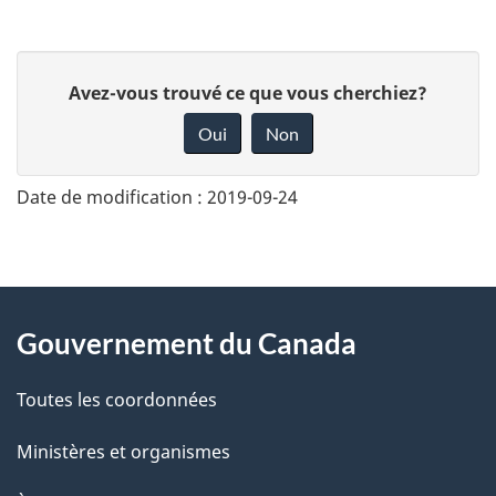
D
Avez-vous trouvé ce que vous cherchiez?
o
Oui
Non
n
n
Date de modification :
2019-09-24
e
z
v
About
o
Gouvernement du Canada
this
t
r
Toutes les coordonnées
site
e
Ministères et organismes
r