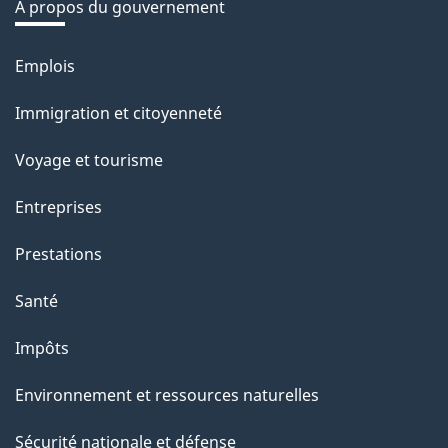
é
À propos du gouvernement
t
r
Emplois
Thèmes
o
et
Immigration et citoyenneté
a
sujets
c
Voyage et tourisme
t
Entreprises
i
o
Prestations
n
Santé
s
u
Impôts
r
Environnement et ressources naturelles
c
e
Sécurité nationale et défense